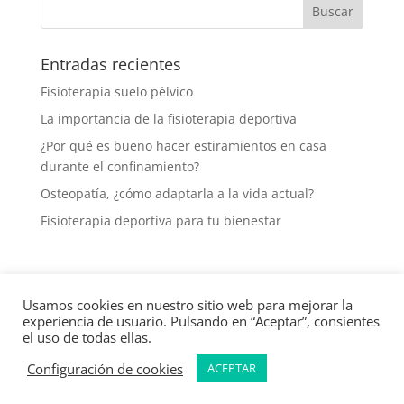
Entradas recientes
Fisioterapia suelo pélvico
La importancia de la fisioterapia deportiva
¿Por qué es bueno hacer estiramientos en casa
durante el confinamiento?
Osteopatía, ¿cómo adaptarla a la vida actual?
Fisioterapia deportiva para tu bienestar
Usamos cookies en nuestro sitio web para mejorar la
Aviso legal
Política de protección de datos
experiencia de usuario. Pulsando en “Aceptar”, consientes
Política de cookies
el uso de todas ellas.
Configuración de cookies
ACEPTAR
Cuídate Fisioterapia y Osteopatía 2023